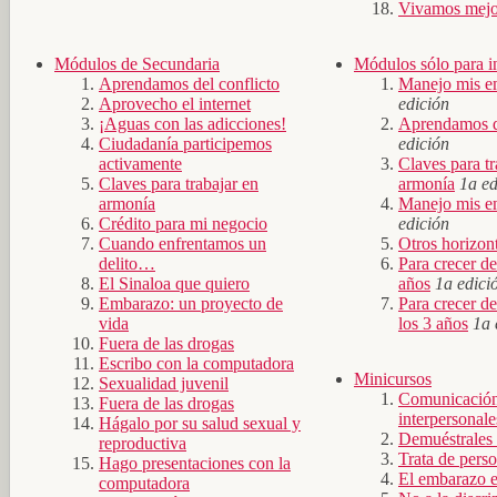
Vivamos mejo
Módulos de Secundaria
Módulos sólo para i
Aprendamos del conflicto
Manejo mis e
Aprovecho el internet
edición
¡Aguas con las adicciones!
Aprendamos de
Ciudadanía participemos
edición
activamente
Claves para tr
Claves para trabajar en
armonía
1a ed
armonía
Manejo mis e
Crédito para mi negocio
edición
Cuando enfrentamos un
Otros horizon
delito…
Para crecer de
El Sinaloa que quiero
años
1a edici
Embarazo: un proyecto de
Para crecer de
vida
los 3 años
1a 
Fuera de las drogas
Escribo con la computadora
Minicursos
Sexualidad juvenil
Comunicación 
Fuera de las drogas
interpersonale
Hágalo por su salud sexual y
Demuéstrales
reproductiva
Trata de pers
Hago presentaciones con la
El embarazo e
computadora