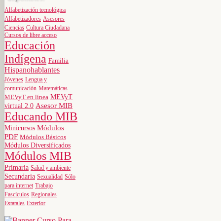
Alfabetización tecnológica
Alfabetizadores
Asesores
Ciencias
Cultura Ciudadana
Cursos de libre acceso
Educación
Indígena
Familia
Hispanohablantes
Jóvenes
Lengua y
comunicación
Matemáticas
MEVyT
MEVyT en línea
virtual 2.0
Asesor MIB
Educando MIB
Minicursos
Módulos
PDF
Módulos Básicos
Módulos Diversificados
Módulos MIB
Primaria
Salud y ambiente
Secundaria
Sexualidad
Sólo
para internet
Trabajo
Fascículos
Regionales
Estatales
Exterior