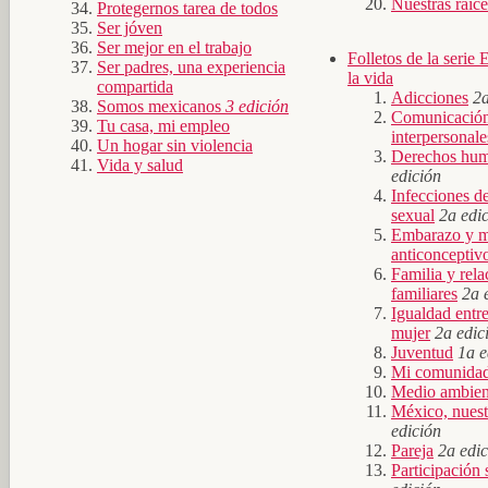
Nuestras raíc
Protegernos tarea de todos
Ser jóven
Ser mejor en el trabajo
Folletos de la serie
Ser padres, una experiencia
la vida
compartida
Adicciones
2a
Somos mexicanos
3 edición
Comunicación 
Tu casa, mi empleo
interpersonale
Un hogar sin violencia
Derechos hu
Vida y salud
edición
Infecciones d
sexual
2a edic
Embarazo y m
anticonceptiv
Familia y rela
familiares
2a e
Igualdad entr
mujer
2a edic
Juventud
1a e
Mi comunida
Medio ambien
México, nuest
edición
Pareja
2a edic
Participación 