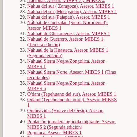
Nacional. Asesor. MIBES 2 y MIBES 4
Nahua del sur ( Zaragoza). Asesor. MIBES 1
Nahua del sur (Mecayapan). Asesor. MIBES 1
Nahua del sur (Pajapan). Asesor. MIBES 1
Náhuat de Cuetzalan (Sierra Nororiental).
Asesor. MIBES 1
Nahuatl de Chicontepec. Asesor. MIBES 1
Náhuatl de Guerrero. Asesor. MIBES 1
(Tercera edición)
Náhuatl de la Huasteca. Asesor. MIBES 1
(Segunda edición)
Náhuatl Sierra Negra/Zongolica. Asesor.
MIBES 1
Náhuatl Sierra Norte. Asesor. MIBES 1 (Tiras
recortables)
Náhuatl Sierra Negra/Zongolica. Asesor.
MIBES 5
O'dam (Tepehuano del sur). Asesor. MIBES 1
Odami (Tepehuano del norte). Asesor. MIBES
1
Ombeayiüts (Huave del Oeste). Asesor.
MIBES 1
Población jornalera agrícola migrante. Asesor.
MIBES 2 (Segunda edición)
Popoluca. Asesor. MIBES 1