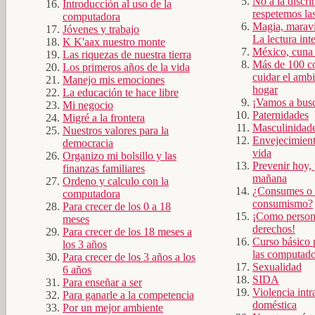
No a la discri
Introducción al uso de la
respetemos las
computadora
Magia, maravi
Jóvenes y trabajo
La lectura int
K K'aax nuestro monte
México, cuna 
Las riquezas de nuestra tierra
Más de 100 co
Los primeros años de la vida
cuidar el amb
Manejo mis emociones
hogar
La educación te hace libre
¡Vamos a bus
Mi negocio
Paternidades
Migré a la frontera
Masculinidad
Nuestros valores para la
Envejecimiento
democracia
vida
Organizo mi bolsillo y las
Prevenir hoy, 
finanzas familiares
mañana
Ordeno y calculo con la
¿Consumes o 
computadora
consumismo?
Para crecer de los 0 a 18
¡Como person
meses
derechos!
Para crecer de los 18 meses a
Curso básico 
los 3 años
las computador
Para crecer de los 3 años a los
Sexualidad
6 años
SIDA
Para enseñar a ser
Violencia intr
Para ganarle a la competencia
doméstica
Por un mejor ambiente