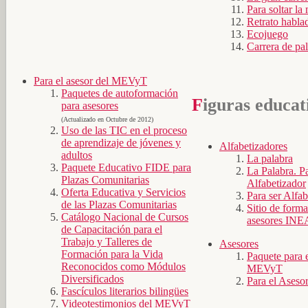
Para soltar la
Retrato habla
Ecojuego
Carrera de pa
Para el asesor del MEVyT
Paquetes de autoformación
Figuras educat
para asesores
(Actualizado en Octubre de 2012)
Uso de las TIC en el proceso
de aprendizaje de jóvenes y
Alfabetizadores
adultos
La palabra
Paquete Educativo FIDE para
La Palabra. P
Plazas Comunitarias
Alfabetizador
Oferta Educativa y Servicios
Para ser Alfab
de las Plazas Comunitarias
Sitio de form
Catálogo Nacional de Cursos
asesores INE
de Capacitación para el
Trabajo y Talleres de
Asesores
Formación para la Vida
Paquete para e
Reconocidos como Módulos
MEVyT
Diversificados
Para el Ases
Fascículos literarios bilingües
Videotestimonios del MEVyT