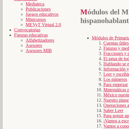
Mediateca
Publicaciones
Módulos del MEVyT
Juegos educativos
hispanohablant
Minicursos
MEVyT Virtual 2.0
Convocatorias
Figuras educativas
Módulos de Primari
Alfabetizadores
Cuentas útiles
Asesores
Figuras y med
Asesores MIB
Fracciones y 
El agua de to
Hablando se e
Información y
Leer y escribi
Los números
Para empezar
Matemáticas 
México nuest
Nuestro planet
Operaciones 
Saber Leer
Para seguir a
¡Vamos a escri
Vamos a cono