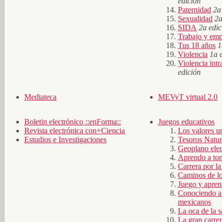
edición
Paternidad
2a 
Sexualidad
2a
SIDA
2a edic
Trabajo y em
Tus 18 años
1
Violencia
1a e
Violencia intr
edición
Mediateca
MEVyT virtual 2.0
Boletin electrónico ::enForma::
Juegos educativos
Revista electrónica con+Ciencia
Los valores u
Estudios e Investigaciones
Tesoros Natur
Geoplano elec
Aprendo a tom
Carrera por la
Caminos de lo
Juego y apren
Conociendo a 
mexicanos
La oca de la s
La gran carre