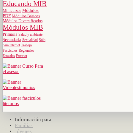
Educando MIB
Minicursos
Módulos
PDF
Módulos Básicos
Módulos Diversificados
Módulos MIB
Primaria
Salud y ambiente
Secundaria
Sexualidad
Sólo
para internet
Trabajo
Fascículos
Regionales
Estatales
Exterior
Información para
Familias
Jóvenes