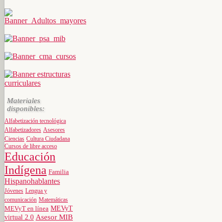
Materiales
disponibles:
Alfabetización tecnológica
Alfabetizadores
Asesores
Ciencias
Cultura Ciudadana
Cursos de libre acceso
Educación
Indígena
Familia
Hispanohablantes
Jóvenes
Lengua y
comunicación
Matemáticas
MEVyT
MEVyT en línea
virtual 2.0
Asesor MIB