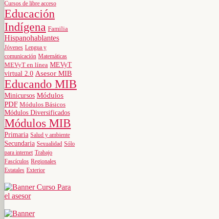
Cursos de libre acceso
Educación
Indígena
Familia
Hispanohablantes
Jóvenes
Lengua y
comunicación
Matemáticas
MEVyT
MEVyT en línea
virtual 2.0
Asesor MIB
Educando MIB
Minicursos
Módulos
PDF
Módulos Básicos
Módulos Diversificados
Módulos MIB
Primaria
Salud y ambiente
Secundaria
Sexualidad
Sólo
para internet
Trabajo
Fascículos
Regionales
Estatales
Exterior