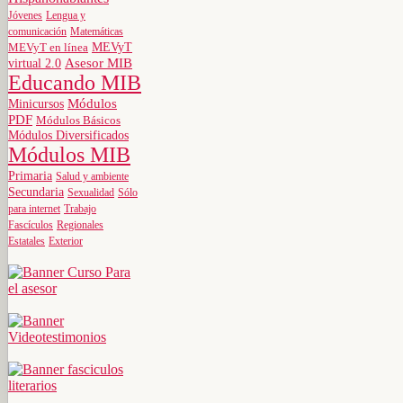
Jóvenes
Lengua y
comunicación
Matemáticas
MEVyT
MEVyT en línea
virtual 2.0
Asesor MIB
Educando MIB
Minicursos
Módulos
PDF
Módulos Básicos
Módulos Diversificados
Módulos MIB
Primaria
Salud y ambiente
Secundaria
Sexualidad
Sólo
para internet
Trabajo
Fascículos
Regionales
Estatales
Exterior