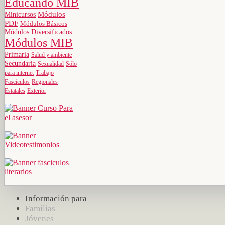
Educando MIB
Minicursos
Módulos
PDF
Módulos Básicos
Módulos Diversificados
Módulos MIB
Primaria
Salud y ambiente
Secundaria
Sexualidad
Sólo
para internet
Trabajo
Fascículos
Regionales
Estatales
Exterior
Información para
Familias
Jóvenes