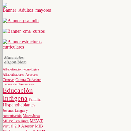
Materiales
disponibles:
Alfabetización tecnológica
Alfabetizadores
Asesores
Ciencias
Cultura Ciudadana
Cursos de libre acceso
Educación
Indígena
Familia
Hispanohablantes
Jóvenes
Lengua y
comunicación
Matemáticas
MEVyT
MEVyT en línea
virtual 2.0
Asesor MIB