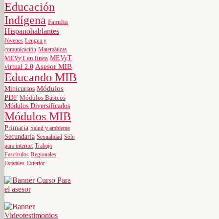
Educación
Indígena
Familia
Hispanohablantes
Jóvenes
Lengua y
comunicación
Matemáticas
MEVyT
MEVyT en línea
virtual 2.0
Asesor MIB
Educando MIB
Minicursos
Módulos
PDF
Módulos Básicos
Módulos Diversificados
Módulos MIB
Primaria
Salud y ambiente
Secundaria
Sexualidad
Sólo
para internet
Trabajo
Fascículos
Regionales
Estatales
Exterior