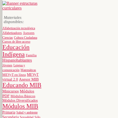
Materiales
disponibles:
Alfabetización tecnológica
Alfabetizadores
Asesores
Ciencias
Cultura Ciudadana
Cursos de libre acceso
Educación
Indígena
Familia
Hispanohablantes
Jóvenes
Lengua y
comunicación
Matemáticas
MEVyT
MEVyT en línea
virtual 2.0
Asesor MIB
Educando MIB
Minicursos
Módulos
PDF
Módulos Básicos
Módulos Diversificados
Módulos MIB
Primaria
Salud y ambiente
Secundaria
Sexualidad
Sólo