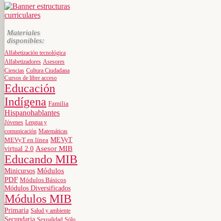
Materiales
disponibles:
Alfabetización tecnológica
Alfabetizadores
Asesores
Ciencias
Cultura Ciudadana
Cursos de libre acceso
Educación
Indígena
Familia
Hispanohablantes
Jóvenes
Lengua y
comunicación
Matemáticas
MEVyT
MEVyT en línea
virtual 2.0
Asesor MIB
Educando MIB
Minicursos
Módulos
PDF
Módulos Básicos
Módulos Diversificados
Módulos MIB
Primaria
Salud y ambiente
Secundaria
Sexualidad
Sólo