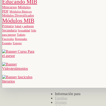
Educando MIB
Minicursos
Módulos
PDF
Módulos Básicos
Módulos Diversificados
Módulos MIB
Primaria
Salud y ambiente
Secundaria
Sexualidad
Sólo
para internet
Trabajo
Fascículos
Regionales
Estatales
Exterior
Información para
Familias
Jóvenes