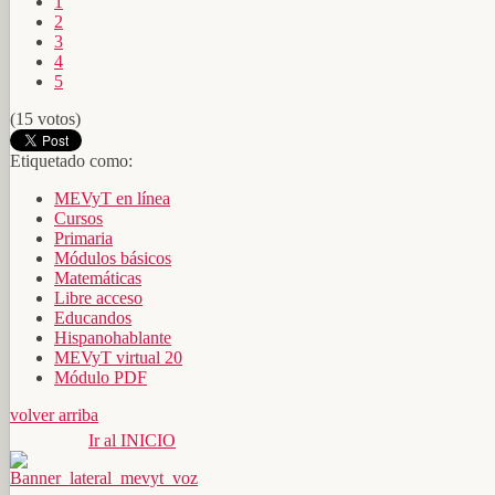
1
2
3
4
5
(15 votos)
Etiquetado como:
MEVyT en línea
Cursos
Primaria
Módulos básicos
Matemáticas
Libre acceso
Educandos
Hispanohablante
MEVyT virtual 20
Módulo PDF
volver arriba
Ir al INICIO