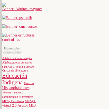
Materiales
disponibles:
Alfabetización tecnológica
Alfabetizadores
Asesores
Ciencias
Cultura Ciudadana
Cursos de libre acceso
Educación
Indígena
Familia
Hispanohablantes
Jóvenes
Lengua y
comunicación
Matemáticas
MEVyT
MEVyT en línea
virtual 2.0
Asesor MIB