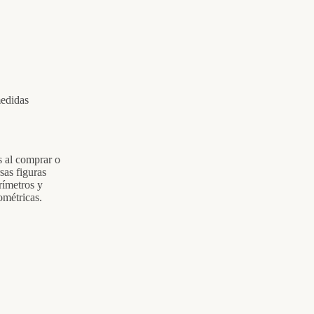
medidas
s al comprar o
sas figuras
rímetros y
ométricas.