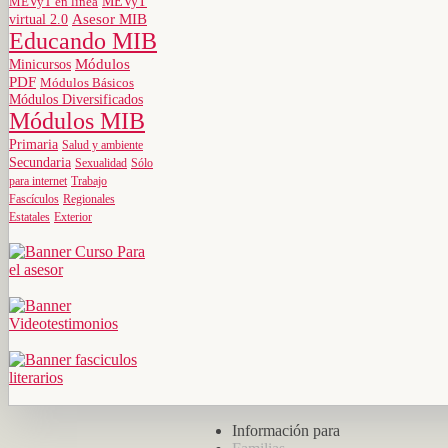
MEVyT
MEVyT en línea
virtual 2.0
Asesor MIB
Educando MIB
Minicursos
Módulos
PDF
Módulos Básicos
Módulos Diversificados
Módulos MIB
Primaria
Salud y ambiente
Secundaria
Sexualidad
Sólo
para internet
Trabajo
Fascículos
Regionales
Estatales
Exterior
Información para