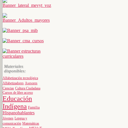
Materiales
disponibles:
Alfabetización tecnológica
Alfabetizadores
Asesores
Ciencias
Cultura Ciudadana
Cursos de libre acceso
Educación
Indígena
Familia
Hispanohablantes
Jóvenes
Lengua y
comunicación
Matemáticas