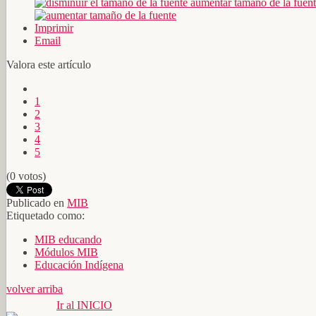
aumentar tamaño de la fuen
Imprimir
Email
Valora este artículo
1
2
3
4
5
(0 votos)
Publicado en
MIB
Etiquetado como:
MIB educando
Módulos MIB
Educación Indígena
volver arriba
Ir al INICIO