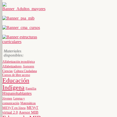
Materiales
disponibles:
Alfabetización tecnológica
Alfabetizadores
Asesores
Ciencias
Cultura Ciudadana
Cursos de libre acceso
Educación
Indígena
Familia
Hispanohablantes
Jóvenes
Lengua y
comunicación
Matemáticas
MEVyT
MEVyT en línea
virtual 2.0
Asesor MIB