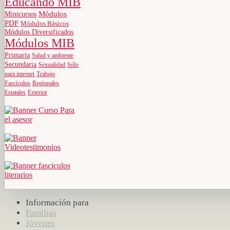
Educando MIB
Minicursos
Módulos
PDF
Módulos Básicos
Módulos Diversificados
Módulos MIB
Primaria
Salud y ambiente
Secundaria
Sexualidad
Sólo
para internet
Trabajo
Fascículos
Regionales
Estatales
Exterior
Información para
Familias
Jóvenes