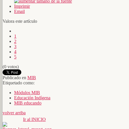
Imprimir
Email
Valora este artículo
1
2
3
4
5
(0 votos)
Publicado en
MIB
Etiquetado como:
Módulos MIB
Educación Indígena
MIB educando
volver arriba
Ir al INICIO