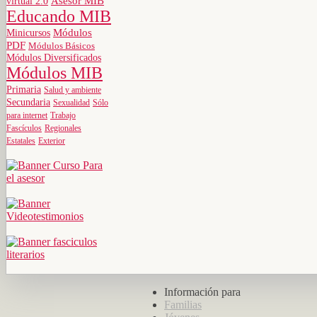
virtual 2.0
Asesor MIB
Educando MIB
Minicursos
Módulos
PDF
Módulos Básicos
Módulos Diversificados
Módulos MIB
Primaria
Salud y ambiente
Secundaria
Sexualidad
Sólo
para internet
Trabajo
Fascículos
Regionales
Estatales
Exterior
Información para
Familias