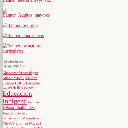
Materiales
disponibles:
Alfabetización tecnológica
Alfabetizadores
Asesores
Ciencias
Cultura Ciudadana
Cursos de libre acceso
Educación
Indígena
Familia
Hispanohablantes
Jóvenes
Lengua y
comunicación
Matemáticas
MEVyT
MEVyT en línea