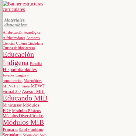
Materiales
disponibles:
Alfabetización tecnológica
Alfabetizadores
Asesores
Ciencias
Cultura Ciudadana
Cursos de libre acceso
Educación
Indígena
Familia
Hispanohablantes
Jóvenes
Lengua y
comunicación
Matemáticas
MEVyT
MEVyT en línea
virtual 2.0
Asesor MIB
Educando MIB
Minicursos
Módulos
PDF
Módulos Básicos
Módulos Diversificados
Módulos MIB
Primaria
Salud y ambiente
Secundaria
Sexualidad
Sólo