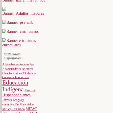
Materiales
disponibles:
Alfabetización tecnológica
Alfabetizadores
Asesores
Ciencias
Cultura Ciudadana
Cursos de libre acceso
Educación
Indígena
Familia
Hispanohablantes
Jóvenes
Lengua y
comunicación
Matemáticas
MEVyT
MEVyT en línea