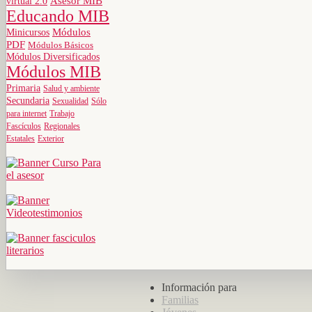
virtual 2.0
Asesor MIB
Educando MIB
Minicursos
Módulos
PDF
Módulos Básicos
Módulos Diversificados
Módulos MIB
Primaria
Salud y ambiente
Secundaria
Sexualidad
Sólo
para internet
Trabajo
Fascículos
Regionales
Estatales
Exterior
Información para
Familias