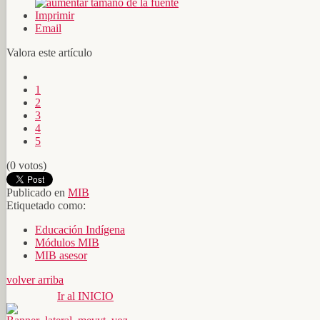
Imprimir
Email
Valora este artículo
1
2
3
4
5
(0 votos)
Publicado en
MIB
Etiquetado como:
Educación Indígena
Módulos MIB
MIB asesor
volver arriba
Ir al INICIO