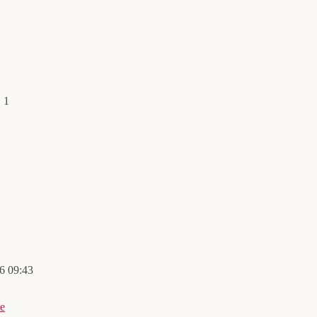
 1
26 09:43
te