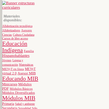
Materiales
disponibles:
Alfabetización tecnológica
Alfabetizadores
Asesores
Ciencias
Cultura Ciudadana
Cursos de libre acceso
Educación
Indígena
Familia
Hispanohablantes
Jóvenes
Lengua y
comunicación
Matemáticas
MEVyT
MEVyT en línea
virtual 2.0
Asesor MIB
Educando MIB
Minicursos
Módulos
PDF
Módulos Básicos
Módulos Diversificados
Módulos MIB
Primaria
Salud y ambiente
Secundaria
Sexualidad
Sólo