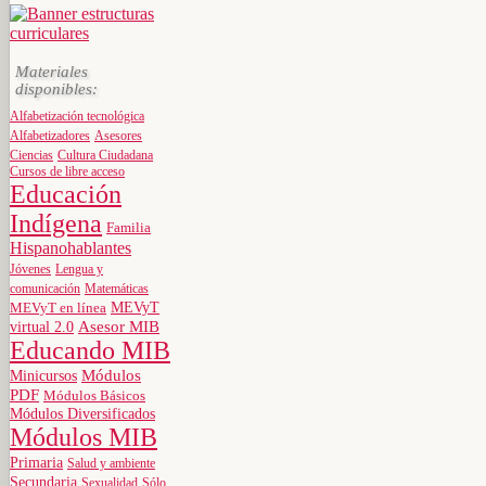
Materiales
disponibles:
Alfabetización tecnológica
Alfabetizadores
Asesores
Ciencias
Cultura Ciudadana
Cursos de libre acceso
Educación
Indígena
Familia
Hispanohablantes
Jóvenes
Lengua y
comunicación
Matemáticas
MEVyT
MEVyT en línea
virtual 2.0
Asesor MIB
Educando MIB
Minicursos
Módulos
PDF
Módulos Básicos
Módulos Diversificados
Módulos MIB
Primaria
Salud y ambiente
Secundaria
Sexualidad
Sólo