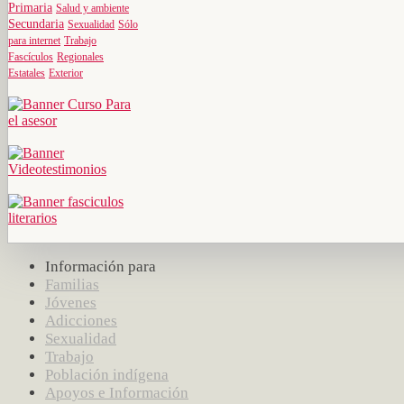
Primaria
Salud y ambiente
Secundaria
Sexualidad
Sólo
para internet
Trabajo
Fascículos
Regionales
Estatales
Exterior
Información para
Familias
Jóvenes
Adicciones
Sexualidad
Trabajo
Población indígena
Apoyos e Información