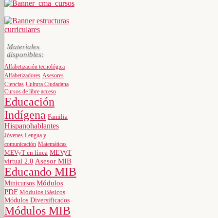
Materiales
disponibles:
Alfabetización tecnológica
Alfabetizadores
Asesores
Ciencias
Cultura Ciudadana
Cursos de libre acceso
Educación
Indígena
Familia
Hispanohablantes
Jóvenes
Lengua y
comunicación
Matemáticas
MEVyT
MEVyT en línea
virtual 2.0
Asesor MIB
Educando MIB
Minicursos
Módulos
PDF
Módulos Básicos
Módulos Diversificados
Módulos MIB