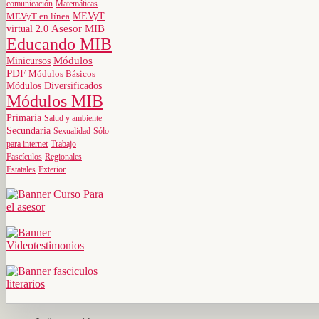
comunicación
Matemáticas
MEVyT
MEVyT en línea
virtual 2.0
Asesor MIB
Educando MIB
Minicursos
Módulos
PDF
Módulos Básicos
Módulos Diversificados
Módulos MIB
Primaria
Salud y ambiente
Secundaria
Sexualidad
Sólo
para internet
Trabajo
Fascículos
Regionales
Estatales
Exterior