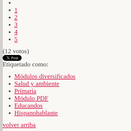
1
2
3
4
5
(12 votos)
Etiquetado como:
Módulos diversificados
Salud y ambiente
Primaria
Módulo PDF
Educandos
Hispanohablante
volver arriba