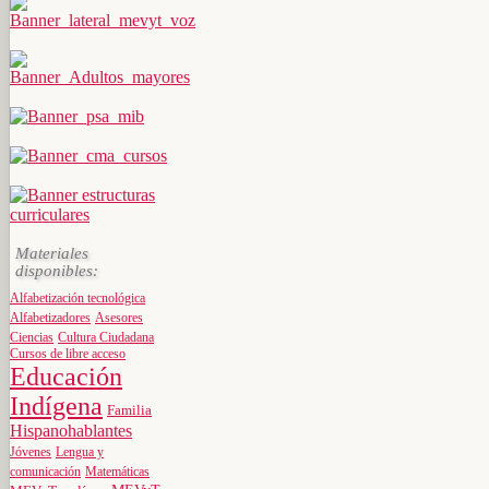
Materiales
disponibles:
Alfabetización tecnológica
Alfabetizadores
Asesores
Ciencias
Cultura Ciudadana
Cursos de libre acceso
Educación
Indígena
Familia
Hispanohablantes
Jóvenes
Lengua y
comunicación
Matemáticas