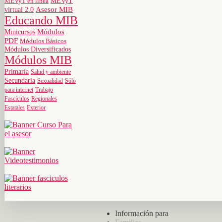
MEVyT
MEVyT en línea
virtual 2.0
Asesor MIB
Educando MIB
Minicursos
Módulos
PDF
Módulos Básicos
Módulos Diversificados
Módulos MIB
Primaria
Salud y ambiente
Secundaria
Sexualidad
Sólo
para internet
Trabajo
Fascículos
Regionales
Estatales
Exterior
Información para