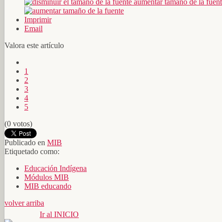
aumentar tamaño de la fuen
Imprimir
Email
Valora este artículo
1
2
3
4
5
(0 votos)
Publicado en
MIB
Etiquetado como:
Educación Indígena
Módulos MIB
MIB educando
volver arriba
Ir al INICIO