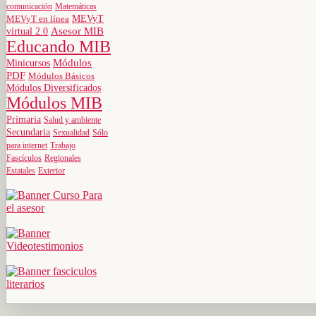
comunicación
Matemáticas
MEVyT
MEVyT en línea
virtual 2.0
Asesor MIB
Educando MIB
Minicursos
Módulos
PDF
Módulos Básicos
Módulos Diversificados
Módulos MIB
Primaria
Salud y ambiente
Secundaria
Sexualidad
Sólo
para internet
Trabajo
Fascículos
Regionales
Estatales
Exterior