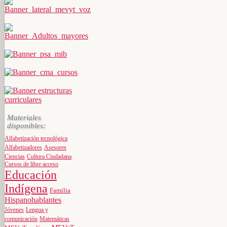
Materiales
disponibles:
Alfabetización tecnológica
Alfabetizadores
Asesores
Ciencias
Cultura Ciudadana
Cursos de libre acceso
Educación
Indígena
Familia
Hispanohablantes
Jóvenes
Lengua y
comunicación
Matemáticas