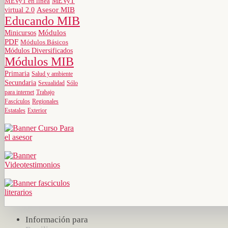
MEVyT
MEVyT en línea
virtual 2.0
Asesor MIB
Educando MIB
Minicursos
Módulos
PDF
Módulos Básicos
Módulos Diversificados
Módulos MIB
Primaria
Salud y ambiente
Secundaria
Sexualidad
Sólo
para internet
Trabajo
Fascículos
Regionales
Estatales
Exterior
Información para