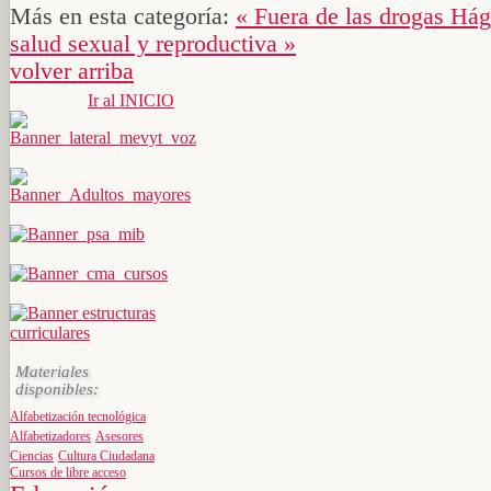
Más en esta categoría:
« Fuera de las drogas
Hág
salud sexual y reproductiva »
volver arriba
Ir al INICIO
Materiales
disponibles:
Alfabetización tecnológica
Alfabetizadores
Asesores
Ciencias
Cultura Ciudadana
Cursos de libre acceso