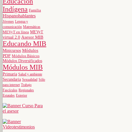
Educación
Indígena
Familia
Hispanohablantes
Jóvenes
Lengua y
comunicación
Matemáticas
MEVyT
MEVyT en línea
virtual 2.0
Asesor MIB
Educando MIB
Minicursos
Módulos
PDF
Módulos Básicos
Módulos Diversificados
Módulos MIB
Primaria
Salud y ambiente
Secundaria
Sexualidad
Sólo
para internet
Trabajo
Fascículos
Regionales
Estatales
Exterior