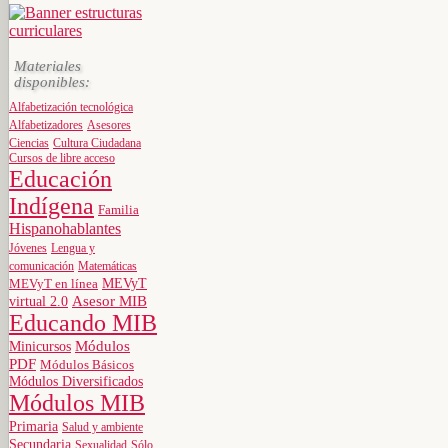
Materiales
disponibles:
Alfabetización tecnológica
Alfabetizadores
Asesores
Ciencias
Cultura Ciudadana
Cursos de libre acceso
Educación
Indígena
Familia
Hispanohablantes
Jóvenes
Lengua y
comunicación
Matemáticas
MEVyT
MEVyT en línea
virtual 2.0
Asesor MIB
Educando MIB
Minicursos
Módulos
PDF
Módulos Básicos
Módulos Diversificados
Módulos MIB
Primaria
Salud y ambiente
Secundaria
Sexualidad
Sólo