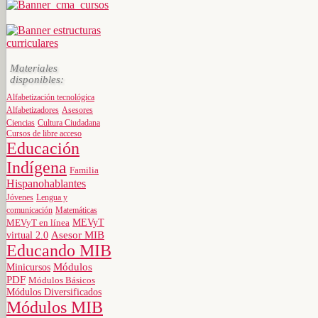
Materiales
disponibles:
Alfabetización tecnológica
Alfabetizadores
Asesores
Ciencias
Cultura Ciudadana
Cursos de libre acceso
Educación
Indígena
Familia
Hispanohablantes
Jóvenes
Lengua y
comunicación
Matemáticas
MEVyT
MEVyT en línea
virtual 2.0
Asesor MIB
Educando MIB
Minicursos
Módulos
PDF
Módulos Básicos
Módulos Diversificados
Módulos MIB