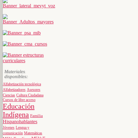
Materiales
disponibles:
Alfabetización tecnológica
Alfabetizadores
Asesores
Ciencias
Cultura Ciudadana
Cursos de libre acceso
Educación
Indígena
Familia
Hispanohablantes
Jóvenes
Lengua y
comunicación
Matemáticas