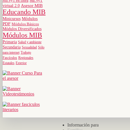
MEVyT
MEVyT en línea
virtual 2.0
Asesor MIB
Educando MIB
Minicursos
Módulos
PDF
Módulos Básicos
Módulos Diversificados
Módulos MIB
Primaria
Salud y ambiente
Secundaria
Sexualidad
Sólo
para internet
Trabajo
Fascículos
Regionales
Estatales
Exterior
Información para