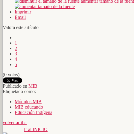
aumentar tamaño de la fuen
Imprimir
Email
Valora este artículo
1
2
3
4
5
(0 votos)
Publicado en
MIB
Etiquetado como:
Módulos MIB
MIB educando
Educación Indígena
volver arriba
Ir al INICIO