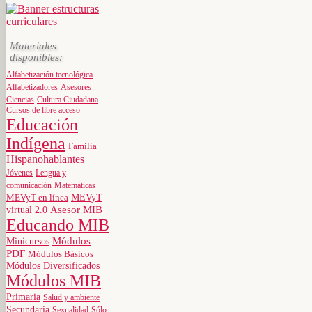
Materiales
disponibles:
Alfabetización tecnológica
Alfabetizadores
Asesores
Ciencias
Cultura Ciudadana
Cursos de libre acceso
Educación
Indígena
Familia
Hispanohablantes
Jóvenes
Lengua y
comunicación
Matemáticas
MEVyT
MEVyT en línea
virtual 2.0
Asesor MIB
Educando MIB
Minicursos
Módulos
PDF
Módulos Básicos
Módulos Diversificados
Módulos MIB
Primaria
Salud y ambiente
Secundaria
Sexualidad
Sólo