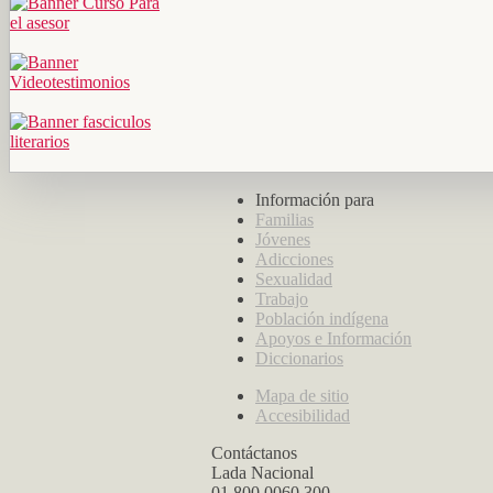
Información para
Familias
Jóvenes
Adicciones
Sexualidad
Trabajo
Población indígena
Apoyos e Información
Diccionarios
Mapa de sitio
Accesibilidad
Contáctanos
Lada Nacional
01 800 0060 300