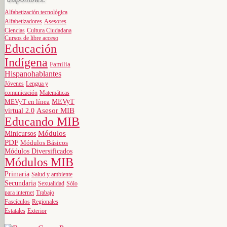
Alfabetización tecnológica
Alfabetizadores
Asesores
Ciencias
Cultura Ciudadana
Cursos de libre acceso
Educación
Indígena
Familia
Hispanohablantes
Jóvenes
Lengua y
comunicación
Matemáticas
MEVyT
MEVyT en línea
virtual 2.0
Asesor MIB
Educando MIB
Minicursos
Módulos
PDF
Módulos Básicos
Módulos Diversificados
Módulos MIB
Primaria
Salud y ambiente
Secundaria
Sexualidad
Sólo
para internet
Trabajo
Fascículos
Regionales
Estatales
Exterior