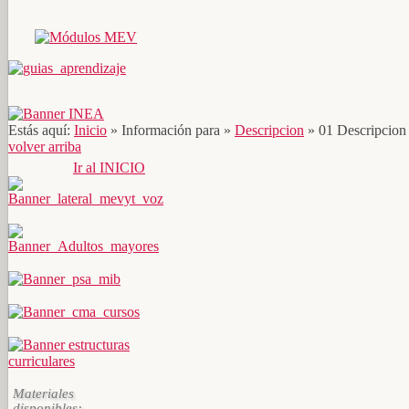
Estás aquí:
Inicio
»
Información para
»
Descripcion
»
01 Descripcion
volver arriba
Ir al INICIO
Materiales
disponibles: