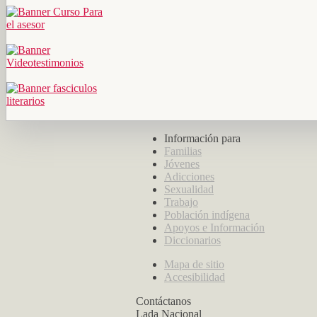
Información para
Familias
Jóvenes
Adicciones
Sexualidad
Trabajo
Población indígena
Apoyos e Información
Diccionarios
Mapa de sitio
Accesibilidad
Contáctanos
Lada Nacional