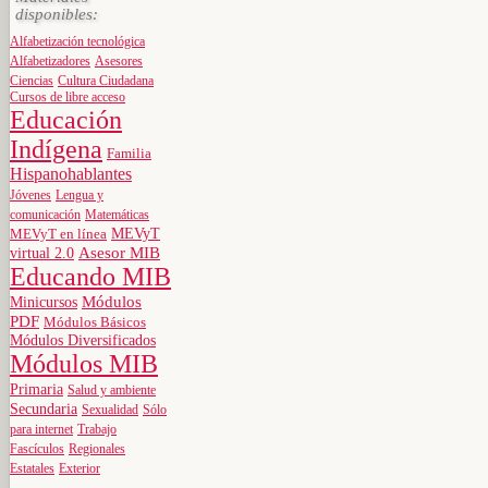
disponibles:
Alfabetización tecnológica
Alfabetizadores
Asesores
Ciencias
Cultura Ciudadana
Cursos de libre acceso
Educación
Indígena
Familia
Hispanohablantes
Jóvenes
Lengua y
comunicación
Matemáticas
MEVyT
MEVyT en línea
virtual 2.0
Asesor MIB
Educando MIB
Minicursos
Módulos
PDF
Módulos Básicos
Módulos Diversificados
Módulos MIB
Primaria
Salud y ambiente
Secundaria
Sexualidad
Sólo
para internet
Trabajo
Fascículos
Regionales
Estatales
Exterior