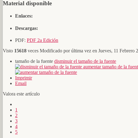
Material disponible
Enlaces:
Descargas:
PDF:
PDF 2a Edición
Visto
15618
veces
Modificado por última vez en Jueves, 11 Febrero 
tamaño de la fuente
disminuir el tamaño de la fuente
aumentar tamaño de la fuen
Imprimir
Email
Valora este artículo
1
2
3
4
5