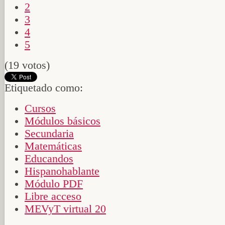
2
3
4
5
(19 votos)
Etiquetado como:
Cursos
Módulos básicos
Secundaria
Matemáticas
Educandos
Hispanohablante
Módulo PDF
Libre acceso
MEVyT virtual 20