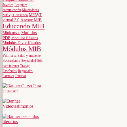
Jóvenes
Lengua y
comunicación
Matemáticas
MEVyT
MEVyT en línea
virtual 2.0
Asesor MIB
Educando MIB
Minicursos
Módulos
PDF
Módulos Básicos
Módulos Diversificados
Módulos MIB
Primaria
Salud y ambiente
Secundaria
Sexualidad
Sólo
para internet
Trabajo
Fascículos
Regionales
Estatales
Exterior