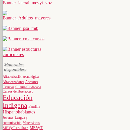
Materiales
disponibles:
Alfabetización tecnológica
Alfabetizadores
Asesores
Ciencias
Cultura Ciudadana
Cursos de libre acceso
Educación
Indígena
Familia
Hispanohablantes
Jóvenes
Lengua y
comunicación
Matemáticas
MEVyT
MEVyT en línea