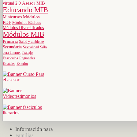
virtual 2.0
Asesor MIB
Educando MIB
Minicursos
Módulos
PDF
Módulos Básicos
Módulos Diversificados
Módulos MIB
Primaria
Salud y ambiente
Secundaria
Sexualidad
Sólo
para internet
Trabajo
Fascículos
Regionales
Estatales
Exterior
Información para
Familias