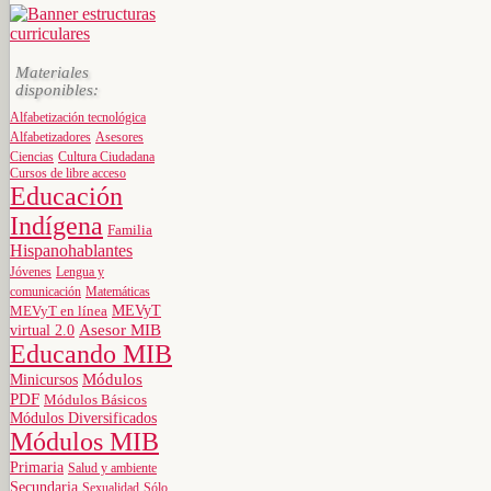
Materiales
disponibles:
Alfabetización tecnológica
Alfabetizadores
Asesores
Ciencias
Cultura Ciudadana
Cursos de libre acceso
Educación
Indígena
Familia
Hispanohablantes
Jóvenes
Lengua y
comunicación
Matemáticas
MEVyT
MEVyT en línea
virtual 2.0
Asesor MIB
Educando MIB
Minicursos
Módulos
PDF
Módulos Básicos
Módulos Diversificados
Módulos MIB
Primaria
Salud y ambiente
Secundaria
Sexualidad
Sólo