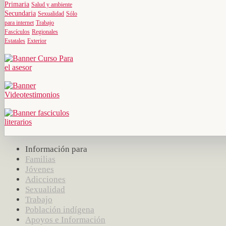
Primaria
Salud y ambiente
Secundaria
Sexualidad
Sólo
para internet
Trabajo
Fascículos
Regionales
Estatales
Exterior
Información para
Familias
Jóvenes
Adicciones
Sexualidad
Trabajo
Población indígena
Apoyos e Información