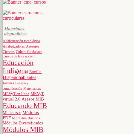
Materiales
disponibles:
Alfabetización tecnológica
Alfabetizadores
Asesores
Ciencias
Cultura Ciudadana
Cursos de libre acceso
Educación
Indígena
Familia
Hispanohablantes
Jóvenes
Lengua y
comunicación
Matemáticas
MEVyT
MEVyT en línea
virtual 2.0
Asesor MIB
Educando MIB
Minicursos
Módulos
PDF
Módulos Básicos
Módulos Diversificados
Módulos MIB