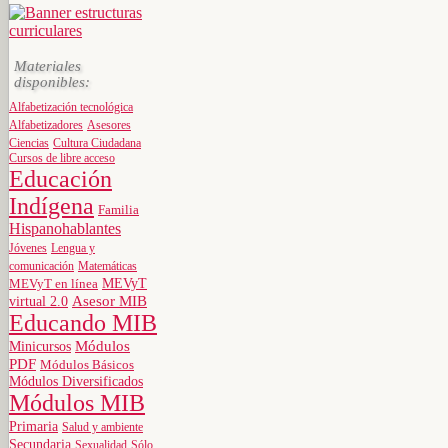
Materiales
disponibles:
Alfabetización tecnológica
Alfabetizadores
Asesores
Ciencias
Cultura Ciudadana
Cursos de libre acceso
Educación
Indígena
Familia
Hispanohablantes
Jóvenes
Lengua y
comunicación
Matemáticas
MEVyT
MEVyT en línea
virtual 2.0
Asesor MIB
Educando MIB
Minicursos
Módulos
PDF
Módulos Básicos
Módulos Diversificados
Módulos MIB
Primaria
Salud y ambiente
Secundaria
Sexualidad
Sólo