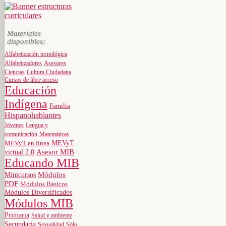
Materiales
disponibles:
Alfabetización tecnológica
Alfabetizadores
Asesores
Ciencias
Cultura Ciudadana
Cursos de libre acceso
Educación
Indígena
Familia
Hispanohablantes
Jóvenes
Lengua y
comunicación
Matemáticas
MEVyT
MEVyT en línea
virtual 2.0
Asesor MIB
Educando MIB
Minicursos
Módulos
PDF
Módulos Básicos
Módulos Diversificados
Módulos MIB
Primaria
Salud y ambiente
Secundaria
Sexualidad
Sólo