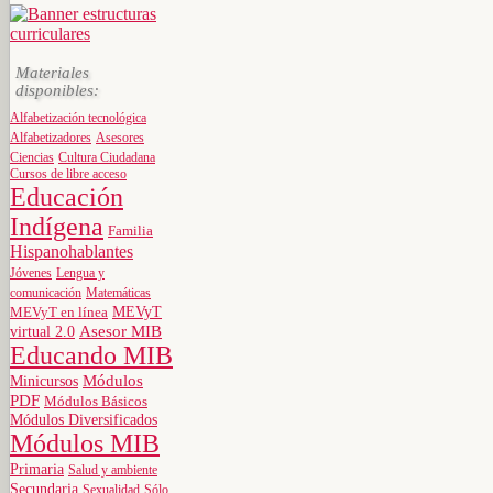
Materiales
disponibles:
Alfabetización tecnológica
Alfabetizadores
Asesores
Ciencias
Cultura Ciudadana
Cursos de libre acceso
Educación
Indígena
Familia
Hispanohablantes
Jóvenes
Lengua y
comunicación
Matemáticas
MEVyT
MEVyT en línea
virtual 2.0
Asesor MIB
Educando MIB
Minicursos
Módulos
PDF
Módulos Básicos
Módulos Diversificados
Módulos MIB
Primaria
Salud y ambiente
Secundaria
Sexualidad
Sólo