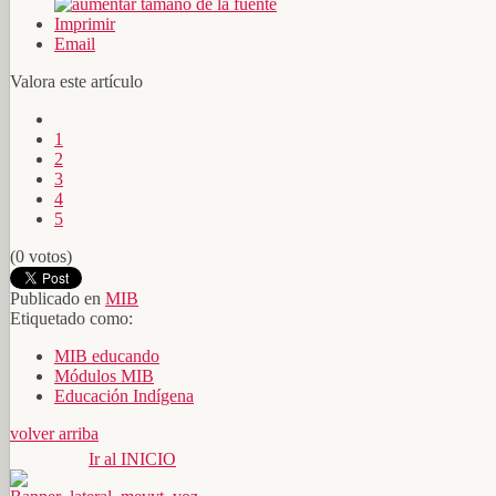
Imprimir
Email
Valora este artículo
1
2
3
4
5
(0 votos)
Publicado en
MIB
Etiquetado como:
MIB educando
Módulos MIB
Educación Indígena
volver arriba
Ir al INICIO