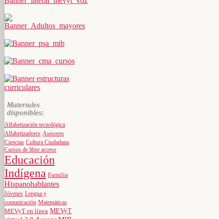
Materiales
disponibles:
Alfabetización tecnológica
Alfabetizadores
Asesores
Ciencias
Cultura Ciudadana
Cursos de libre acceso
Educación
Indígena
Familia
Hispanohablantes
Jóvenes
Lengua y
comunicación
Matemáticas
MEVyT
MEVyT en línea