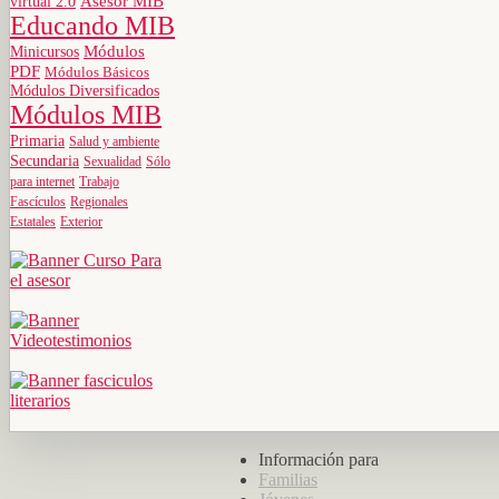
virtual 2.0
Asesor MIB
Educando MIB
Minicursos
Módulos
PDF
Módulos Básicos
Módulos Diversificados
Módulos MIB
Primaria
Salud y ambiente
Secundaria
Sexualidad
Sólo
para internet
Trabajo
Fascículos
Regionales
Estatales
Exterior
Información para
Familias