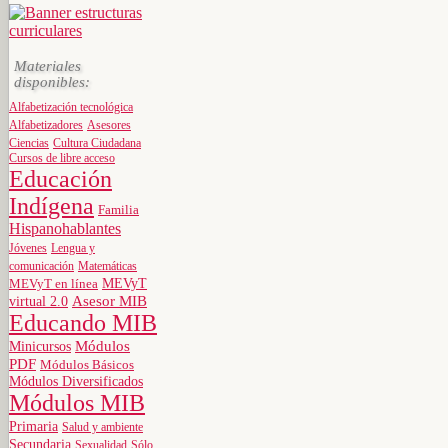
Materiales
disponibles:
Alfabetización tecnológica
Alfabetizadores
Asesores
Ciencias
Cultura Ciudadana
Cursos de libre acceso
Educación
Indígena
Familia
Hispanohablantes
Jóvenes
Lengua y
comunicación
Matemáticas
MEVyT
MEVyT en línea
virtual 2.0
Asesor MIB
Educando MIB
Minicursos
Módulos
PDF
Módulos Básicos
Módulos Diversificados
Módulos MIB
Primaria
Salud y ambiente
Secundaria
Sexualidad
Sólo