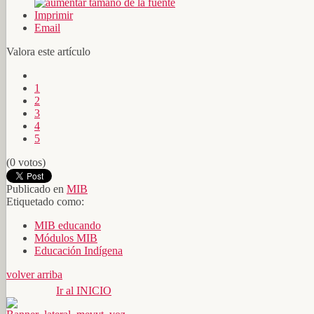
Imprimir
Email
Valora este artículo
1
2
3
4
5
(0 votos)
Publicado en
MIB
Etiquetado como:
MIB educando
Módulos MIB
Educación Indígena
volver arriba
Ir al INICIO