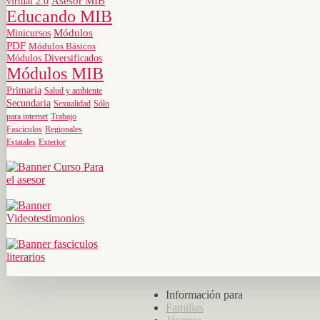
virtual 2.0
Asesor MIB
Educando MIB
Minicursos
Módulos
PDF
Módulos Básicos
Módulos Diversificados
Módulos MIB
Primaria
Salud y ambiente
Secundaria
Sexualidad
Sólo
para internet
Trabajo
Fascículos
Regionales
Estatales
Exterior
Información para
Familias