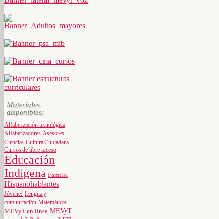
Materiales
disponibles:
Alfabetización tecnológica
Alfabetizadores
Asesores
Ciencias
Cultura Ciudadana
Cursos de libre acceso
Educación
Indígena
Familia
Hispanohablantes
Jóvenes
Lengua y
comunicación
Matemáticas
MEVyT
MEVyT en línea