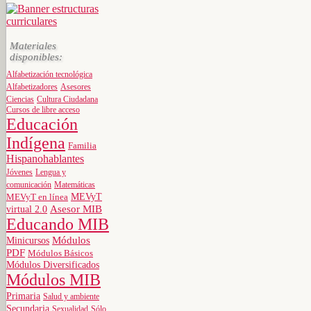
Materiales
disponibles:
Alfabetización tecnológica
Alfabetizadores
Asesores
Ciencias
Cultura Ciudadana
Cursos de libre acceso
Educación
Indígena
Familia
Hispanohablantes
Jóvenes
Lengua y
comunicación
Matemáticas
MEVyT
MEVyT en línea
virtual 2.0
Asesor MIB
Educando MIB
Minicursos
Módulos
PDF
Módulos Básicos
Módulos Diversificados
Módulos MIB
Primaria
Salud y ambiente
Secundaria
Sexualidad
Sólo