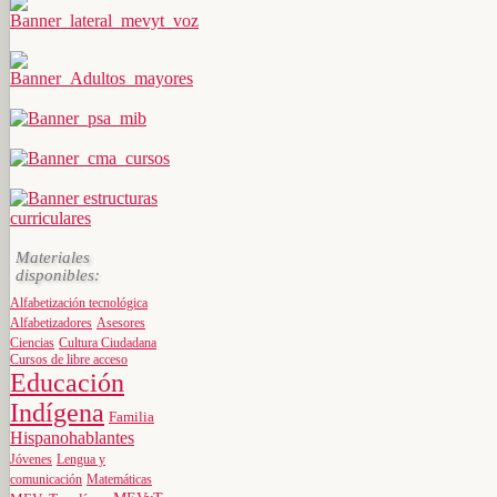
Materiales
disponibles:
Alfabetización tecnológica
Alfabetizadores
Asesores
Ciencias
Cultura Ciudadana
Cursos de libre acceso
Educación
Indígena
Familia
Hispanohablantes
Jóvenes
Lengua y
comunicación
Matemáticas