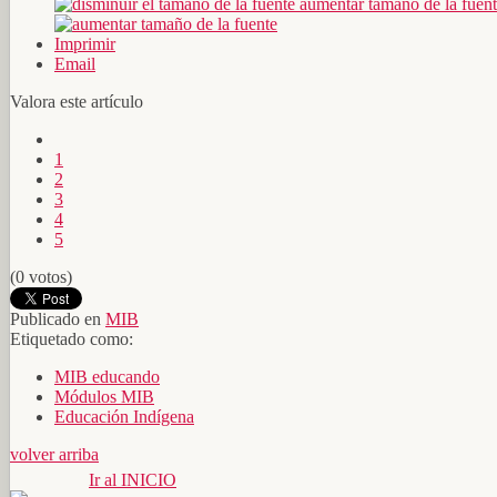
aumentar tamaño de la fuen
Imprimir
Email
Valora este artículo
1
2
3
4
5
(0 votos)
Publicado en
MIB
Etiquetado como:
MIB educando
Módulos MIB
Educación Indígena
volver arriba
Ir al INICIO