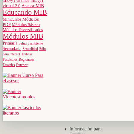
MEVyT
MEVyT en línea
virtual 2.0
Asesor MIB
Educando MIB
Minicursos
Módulos
PDF
Módulos Básicos
Módulos Diversificados
Módulos MIB
Primaria
Salud y ambiente
Secundaria
Sexualidad
Sólo
para internet
Trabajo
Fascículos
Regionales
Estatales
Exterior
Información para