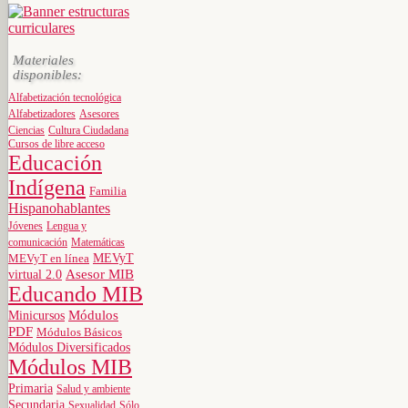
Materiales
disponibles:
Alfabetización tecnológica
Alfabetizadores
Asesores
Ciencias
Cultura Ciudadana
Cursos de libre acceso
Educación
Indígena
Familia
Hispanohablantes
Jóvenes
Lengua y
comunicación
Matemáticas
MEVyT
MEVyT en línea
virtual 2.0
Asesor MIB
Educando MIB
Minicursos
Módulos
PDF
Módulos Básicos
Módulos Diversificados
Módulos MIB
Primaria
Salud y ambiente
Secundaria
Sexualidad
Sólo