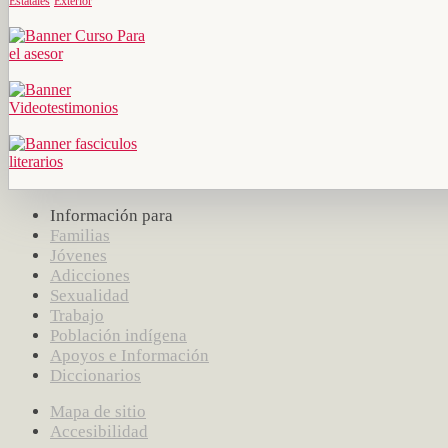
Estatales
Exterior
Información para
Familias
Jóvenes
Adicciones
Sexualidad
Trabajo
Población indígena
Apoyos e Información
Diccionarios
Mapa de sitio
Accesibilidad