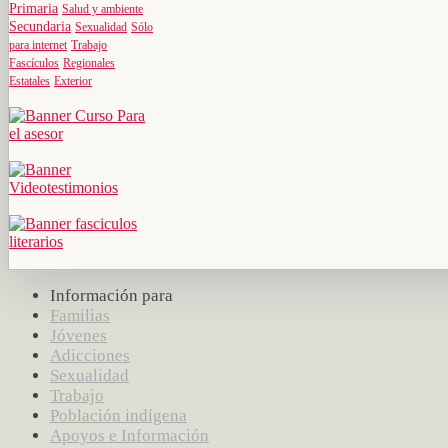
Primaria
Salud y ambiente
Secundaria
Sexualidad
Sólo
para internet
Trabajo
Fascículos
Regionales
Estatales
Exterior
Información para
Familias
Jóvenes
Adicciones
Sexualidad
Trabajo
Población indígena
Apoyos e Información