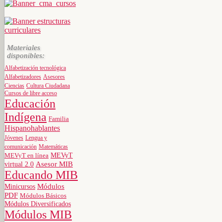
Materiales
disponibles:
Alfabetización tecnológica
Alfabetizadores
Asesores
Ciencias
Cultura Ciudadana
Cursos de libre acceso
Educación
Indígena
Familia
Hispanohablantes
Jóvenes
Lengua y
comunicación
Matemáticas
MEVyT
MEVyT en línea
virtual 2.0
Asesor MIB
Educando MIB
Minicursos
Módulos
PDF
Módulos Básicos
Módulos Diversificados
Módulos MIB