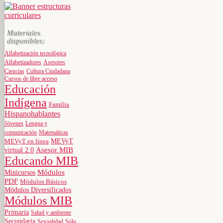
Materiales
disponibles:
Alfabetización tecnológica
Alfabetizadores
Asesores
Ciencias
Cultura Ciudadana
Cursos de libre acceso
Educación
Indígena
Familia
Hispanohablantes
Jóvenes
Lengua y
comunicación
Matemáticas
MEVyT
MEVyT en línea
virtual 2.0
Asesor MIB
Educando MIB
Minicursos
Módulos
PDF
Módulos Básicos
Módulos Diversificados
Módulos MIB
Primaria
Salud y ambiente
Secundaria
Sexualidad
Sólo