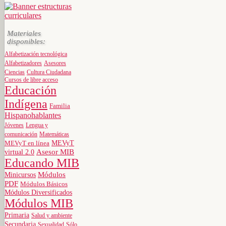
Materiales
disponibles:
Alfabetización tecnológica
Alfabetizadores
Asesores
Ciencias
Cultura Ciudadana
Cursos de libre acceso
Educación
Indígena
Familia
Hispanohablantes
Jóvenes
Lengua y
comunicación
Matemáticas
MEVyT
MEVyT en línea
virtual 2.0
Asesor MIB
Educando MIB
Minicursos
Módulos
PDF
Módulos Básicos
Módulos Diversificados
Módulos MIB
Primaria
Salud y ambiente
Secundaria
Sexualidad
Sólo