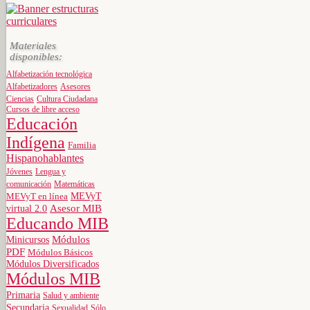
Materiales
disponibles:
Alfabetización tecnológica
Alfabetizadores
Asesores
Ciencias
Cultura Ciudadana
Cursos de libre acceso
Educación
Indígena
Familia
Hispanohablantes
Jóvenes
Lengua y
comunicación
Matemáticas
MEVyT
MEVyT en línea
virtual 2.0
Asesor MIB
Educando MIB
Minicursos
Módulos
PDF
Módulos Básicos
Módulos Diversificados
Módulos MIB
Primaria
Salud y ambiente
Secundaria
Sexualidad
Sólo