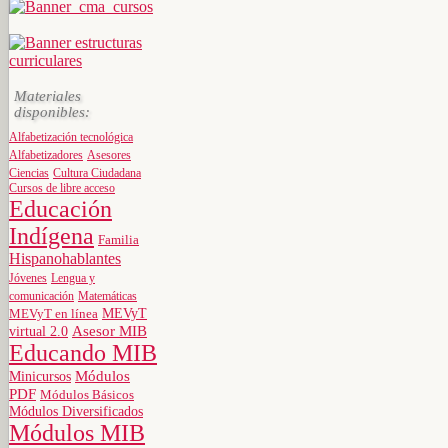
Materiales
disponibles:
Alfabetización tecnológica
Alfabetizadores
Asesores
Ciencias
Cultura Ciudadana
Cursos de libre acceso
Educación
Indígena
Familia
Hispanohablantes
Jóvenes
Lengua y
comunicación
Matemáticas
MEVyT
MEVyT en línea
virtual 2.0
Asesor MIB
Educando MIB
Minicursos
Módulos
PDF
Módulos Básicos
Módulos Diversificados
Módulos MIB