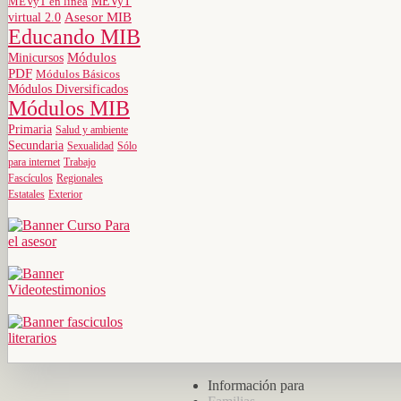
MEVyT
MEVyT en línea
virtual 2.0
Asesor MIB
Educando MIB
Minicursos
Módulos
PDF
Módulos Básicos
Módulos Diversificados
Módulos MIB
Primaria
Salud y ambiente
Secundaria
Sexualidad
Sólo
para internet
Trabajo
Fascículos
Regionales
Estatales
Exterior
Información para