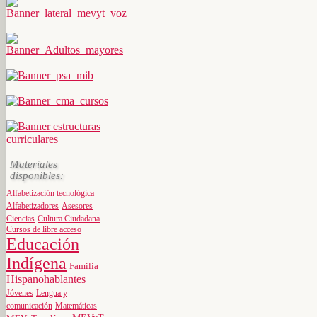
Materiales
disponibles:
Alfabetización tecnológica
Alfabetizadores
Asesores
Ciencias
Cultura Ciudadana
Cursos de libre acceso
Educación
Indígena
Familia
Hispanohablantes
Jóvenes
Lengua y
comunicación
Matemáticas