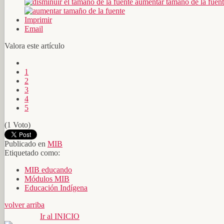
aumentar tamaño de la fuen
Imprimir
Email
Valora este artículo
1
2
3
4
5
(1 Voto)
Publicado en
MIB
Etiquetado como:
MIB educando
Módulos MIB
Educación Indígena
volver arriba
Ir al INICIO