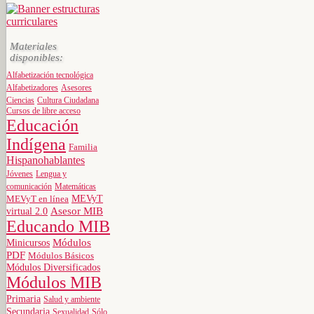
Materiales
disponibles:
Alfabetización tecnológica
Alfabetizadores
Asesores
Ciencias
Cultura Ciudadana
Cursos de libre acceso
Educación
Indígena
Familia
Hispanohablantes
Jóvenes
Lengua y
comunicación
Matemáticas
MEVyT
MEVyT en línea
virtual 2.0
Asesor MIB
Educando MIB
Minicursos
Módulos
PDF
Módulos Básicos
Módulos Diversificados
Módulos MIB
Primaria
Salud y ambiente
Secundaria
Sexualidad
Sólo