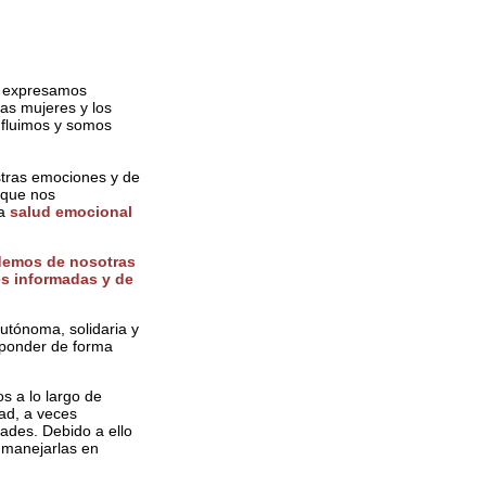
y expresamos
as mujeres y los
nfluimos y somos
tras emociones y de
 que nos
la
salud emocional
demos de nosotras
s informadas y de
utónoma, solidaria y
esponder de forma
s a lo largo de
dad, a veces
des. Debido a ello
 manejarlas en