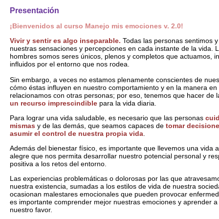
Presentación
¡Bienvenidos al curso Manejo mis emociones v. 2.0!
Vivir y sentir es algo inseparable.
Todas las personas sentimos 
nuestras sensaciones y percepciones en cada instante de la vida. L
hombres somos seres únicos, plenos y completos que actuamos, i
influidos por el entorno que nos rodea.
Sin embargo, a veces no estamos plenamente conscientes de nues
cómo éstas influyen en nuestro comportamiento y en la manera en
relacionamos con otras personas; por eso, tenemos que hacer de 
un recurso imprescindible
para la vida diaria.
Para lograr una vida saludable, es necesario que las personas
cui
mismas
y de las demás, que seamos capaces de
tomar decisione
asumir el control de nuestra propia vida
.
Además del bienestar físico, es importante que llevemos una vida a
alegre que nos permita desarrollar nuestro potencial personal y r
positiva a los retos del entorno.
Las experiencias problemáticas o dolorosas por las que atravesamo
nuestra existencia, sumadas a los estilos de vida de nuestra socie
ocasionan malestares emocionales que pueden provocar enfermeda
es importante comprender mejor nuestras emociones y aprender a
nuestro favor.